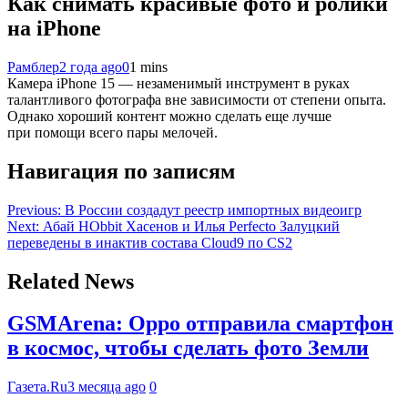
Как снимать красивые фото и ролики
на iPhone
Рамблер
2 года ago
0
1 mins
Камера iPhone 15 — незаменимый инструмент в руках
талантливого фотографа вне зависимости от степени опыта.
Однако хороший контент можно сделать еще лучше
при помощи всего пары мелочей.
Навигация по записям
Previous:
В России создадут реестр импортных видеоигр
Next:
Абай HObbit Хасенов и Илья Perfecto Залуцкий
переведены в инактив состава Cloud9 по CS2
Related News
GSMArena: Oppo отправила смартфон
в космос, чтобы сделать фото Земли
Газета.Ru
3 месяца ago
0