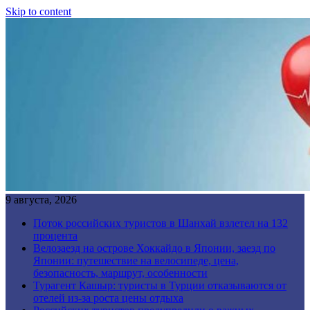
Skip to content
9 августа, 2026
Поток российских туристов в Шанхай взлетел на 132
процента
Велозаезд на острове Хоккайдо в Японии, заезд по
Японии: путешествие на велосипеде, цена,
безопасность, маршрут, особенности
Турагент Кашыр: туристы в Турции отказываются от
отелей из-за роста цены отдыха