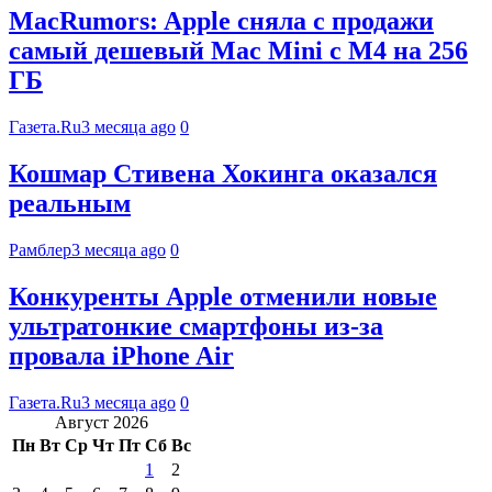
MacRumors: Apple сняла с продажи
самый дешевый Mac Mini с M4 на 256
ГБ
Газета.Ru
3 месяца ago
0
Кошмар Стивена Хокинга оказался
реальным
Рамблер
3 месяца ago
0
Конкуренты Apple отменили новые
ультратонкие смартфоны из-за
провала iPhone Air
Газета.Ru
3 месяца ago
0
Август 2026
Пн
Вт
Ср
Чт
Пт
Сб
Вс
1
2