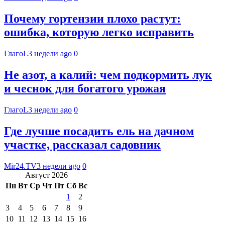
Почему гортензии плохо растут:
ошибка, которую легко исправить
ГлагоL
3 недели ago
0
Не азот, а калий: чем подкормить лук
и чеснок для богатого урожая
ГлагоL
3 недели ago
0
Где лучше посадить ель на дачном
участке, рассказал садовник
Mir24.TV
3 недели ago
0
Август 2026
Пн
Вт
Ср
Чт
Пт
Сб
Вс
1
2
3
4
5
6
7
8
9
10
11
12
13
14
15
16