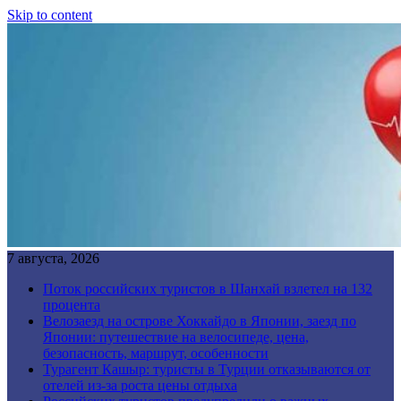
Skip to content
7 августа, 2026
Поток российских туристов в Шанхай взлетел на 132
процента
Велозаезд на острове Хоккайдо в Японии, заезд по
Японии: путешествие на велосипеде, цена,
безопасность, маршрут, особенности
Турагент Кашыр: туристы в Турции отказываются от
отелей из-за роста цены отдыха