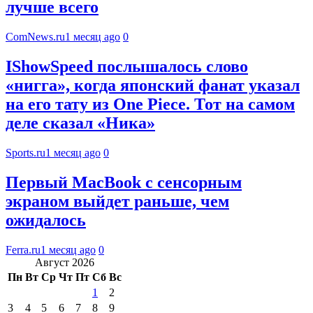
лучше всего
ComNews.ru
1 месяц ago
0
IShowSpeed послышалось слово
«нигга», когда японский фанат указал
на его тату из One Piece. Тот на самом
деле сказал «Ника»
Sports.ru
1 месяц ago
0
Первый MacBook с сенсорным
экраном выйдет раньше, чем
ожидалось
Ferra.ru
1 месяц ago
0
Август 2026
Пн
Вт
Ср
Чт
Пт
Сб
Вс
1
2
3
4
5
6
7
8
9