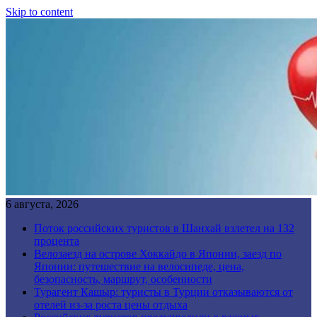
Skip to content
6 августа, 2026
Поток российских туристов в Шанхай взлетел на 132
процента
Велозаезд на острове Хоккайдо в Японии, заезд по
Японии: путешествие на велосипеде, цена,
безопасность, маршрут, особенности
Турагент Кашыр: туристы в Турции отказываются от
отелей из-за роста цены отдыха