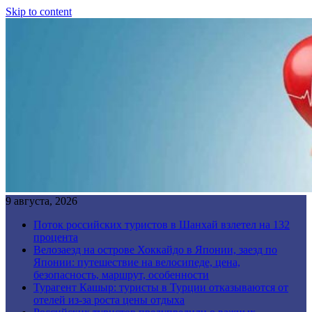
Skip to content
9 августа, 2026
Поток российских туристов в Шанхай взлетел на 132
процента
Велозаезд на острове Хоккайдо в Японии, заезд по
Японии: путешествие на велосипеде, цена,
безопасность, маршрут, особенности
Турагент Кашыр: туристы в Турции отказываются от
отелей из-за роста цены отдыха