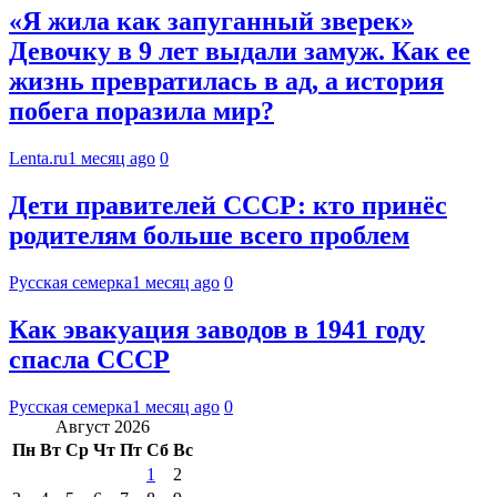
«Я жила как запуганный зверек»
Девочку в 9 лет выдали замуж. Как ее
жизнь превратилась в ад, а история
побега поразила мир?
Lenta.ru
1 месяц ago
0
Дети правителей СССР: кто принёс
родителям больше всего проблем
Русская семерка
1 месяц ago
0
Как эвакуация заводов в 1941 году
спасла СССР
Русская семерка
1 месяц ago
0
Август 2026
Пн
Вт
Ср
Чт
Пт
Сб
Вс
1
2