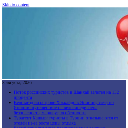
Skip to content
8 августа, 2026
Поток российских туристов в Шанхай взлетел на 132
процента
Велозаезд на острове Хоккайдо в Японии, заезд по
Японии: путешествие на велосипеде, цена,
безопасность, маршрут, особенности
Турагент Кашыр: туристы в Турции отказываются от
отелей из-за роста цены отдыха