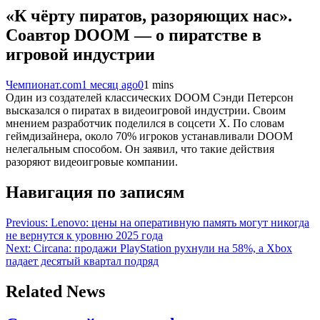
«К чёрту пиратов, разоряющих нас».
Соавтор DOOM — о пиратстве в
игровой индустрии
Чемпионат.com
1 месяц ago
0
1 mins
Один из создателей классических DOOM Сэнди Петерсон
высказался о пиратах в видеоигровой индустрии. Своим
мнением разработчик поделился в соцсети Х. По словам
геймдизайнера, около 70% игроков устанавливали DOOM
нелегальным способом. Он заявил, что такие действия
разоряют видеоигровые компании.
Навигация по записям
Previous:
Lenovo: цены на оперативную память могут никогда
не вернутся к уровню 2025 года
Next:
Circana: продажи PlayStation рухнули на 58%, а Xbox
падает десятый квартал подряд
Related News