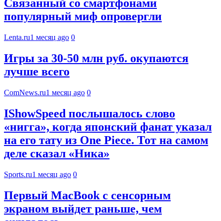
Связанный со смартфонами
популярный миф опровергли
Lenta.ru
1 месяц ago
0
Игры за 30-50 млн руб. окупаются
лучше всего
ComNews.ru
1 месяц ago
0
IShowSpeed послышалось слово
«нигга», когда японский фанат указал
на его тату из One Piece. Тот на самом
деле сказал «Ника»
Sports.ru
1 месяц ago
0
Первый MacBook с сенсорным
экраном выйдет раньше, чем