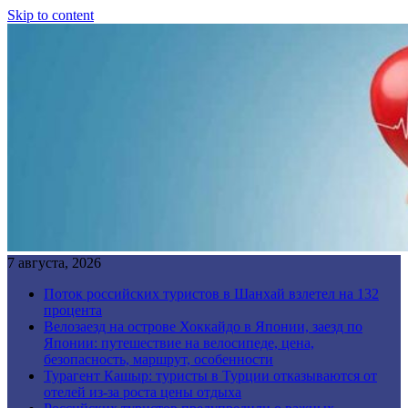
Skip to content
7 августа, 2026
Поток российских туристов в Шанхай взлетел на 132
процента
Велозаезд на острове Хоккайдо в Японии, заезд по
Японии: путешествие на велосипеде, цена,
безопасность, маршрут, особенности
Турагент Кашыр: туристы в Турции отказываются от
отелей из-за роста цены отдыха