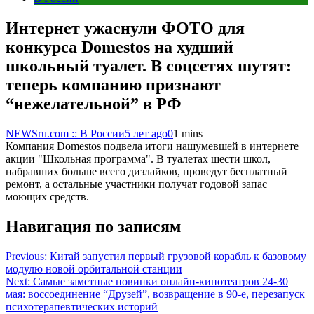
Интернет ужаснули ФОТО для
конкурса Domestos на худший
школьный туалет. В соцсетях шутят:
теперь компанию признают
“нежелательной” в РФ
NEWSru.com :: В России
5 лет ago
0
1 mins
Компания Domestos подвела итоги нашумевшей в интернете
акции "Школьная программа". В туалетах шести школ,
набравших больше всего дизлайков, проведут бесплатный
ремонт, а остальные участники получат годовой запас
моющих средств.
Навигация по записям
Previous:
Китай запустил первый грузовой корабль к базовому
модулю новой орбитальной станции
Next:
Самые заметные новинки онлайн-кинотеатров 24-30
мая: воссоединение “Друзей”, возвращение в 90-е, перезапуск
психотерапевтических историй