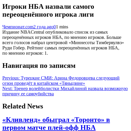
Игроки НБА назвали самого
переоценённого игрока лиги
Чемпионат.com
2 года ago
0
1 mins
Издание NBACentral опубликовало список из самых
переоценённых игроков НБА, по мнению игроков. Больше
всего голосов набрал центровой «Миннесоты Тимбервулвз»
Руди Гобер. Рейтинг самых переоценённых игроков НБА,
по мнению игроков: 1.
Навигация по записям
Previous:
Турецкие СМИ: Арина Федоровцева следующий
сезон проведёт в китайском «Тяньцзине»
Next:
Тренер волейболистки Михайлиной назвала возможную
причину ее самоубийства
Related News
«Кливленд» обыграл «Торонто» в
первом матче плей-офф НБА