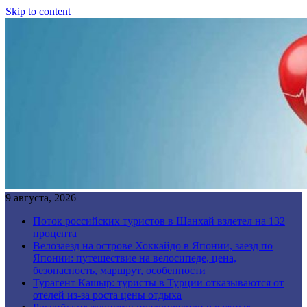
Skip to content
9 августа, 2026
Поток российских туристов в Шанхай взлетел на 132
процента
Велозаезд на острове Хоккайдо в Японии, заезд по
Японии: путешествие на велосипеде, цена,
безопасность, маршрут, особенности
Турагент Кашыр: туристы в Турции отказываются от
отелей из-за роста цены отдыха