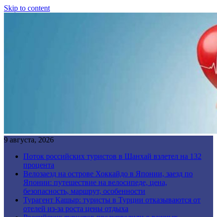
Skip to content
9 августа, 2026
Поток российских туристов в Шанхай взлетел на 132
процента
Велозаезд на острове Хоккайдо в Японии, заезд по
Японии: путешествие на велосипеде, цена,
безопасность, маршрут, особенности
Турагент Кашыр: туристы в Турции отказываются от
отелей из-за роста цены отдыха