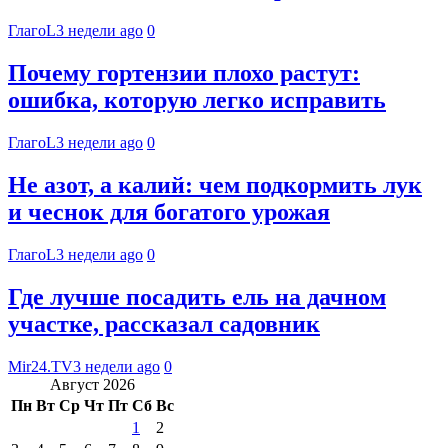
ГлагоL
3 недели ago
0
Почему гортензии плохо растут:
ошибка, которую легко исправить
ГлагоL
3 недели ago
0
Не азот, а калий: чем подкормить лук
и чеснок для богатого урожая
ГлагоL
3 недели ago
0
Где лучше посадить ель на дачном
участке, рассказал садовник
Mir24.TV
3 недели ago
0
Август 2026
Пн
Вт
Ср
Чт
Пт
Сб
Вс
1
2