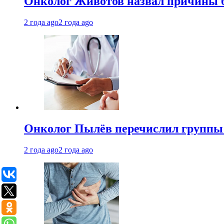
Онколог Животов назвал причины 
2 года ago
2 года ago
Онколог Пылёв перечислил группы
2 года ago
2 года ago