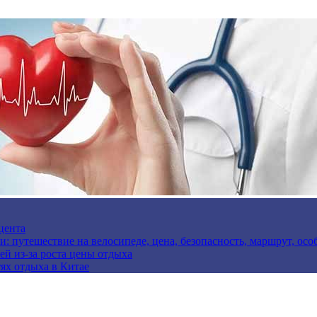
цента
и: путешествие на велосипеде, цена, безопасность, маршрут, ос
ей из-за роста цены отдыха
ях отдыха в Китае