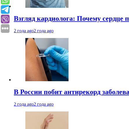
Взгляд кардиолога: Почему сердце п
2 года ago
2 года ago
В России побит антирекорд заболев
2 года ago
2 года ago