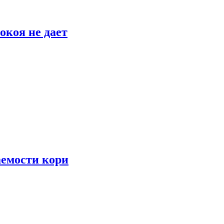
окоя не дает
аемости кори