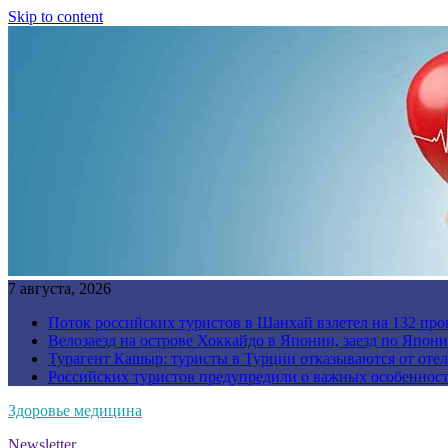
Skip to content
7 августа, 2026
Поток российских туристов в Шанхай взлетел на 132 про
Велозаезд на острове Хоккайдо в Японии, заезд по Япони
Турагент Кашыр: туристы в Турции отказываются от отел
Российских туристов предупредили о важных особенност
Здоровье медицина
Newsletter