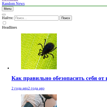
Random News
Menu
Найти:
Headlines
Как правильно обезопасить себя от
2 года ago
2 года ago