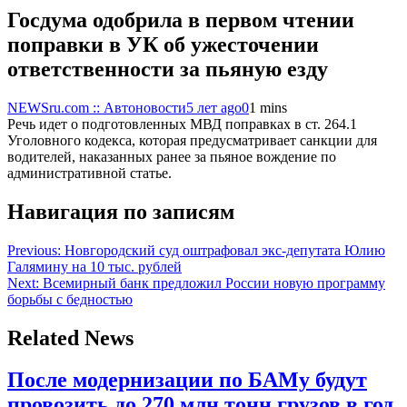
Госдума одобрила в первом чтении
поправки в УК об ужесточении
ответственности за пьяную езду
NEWSru.com :: Автоновости
5 лет ago
0
1 mins
Речь идет о подготовленных МВД поправках в ст. 264.1
Уголовного кодекса, которая предусматривает санкции для
водителей, наказанных ранее за пьяное вождение по
административной статье.
Навигация по записям
Previous:
Новгородский суд оштрафовал экс-депутата Юлию
Галямину на 10 тыс. рублей
Next:
Всемирный банк предложил России новую программу
борьбы с бедностью
Related News
После модернизации по БАМу будут
провозить до 270 млн тонн грузов в год