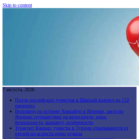
Skip to content
7 августа, 2026
Поток российских туристов в Шанхай взлетел на 132
процента
Велозаезд на острове Хоккайдо в Японии, заезд по
Японии: путешествие на велосипеде, цена,
безопасность, маршрут, особенности
Турагент Кашыр: туристы в Турции отказываются от
отелей из-за роста цены отдыха