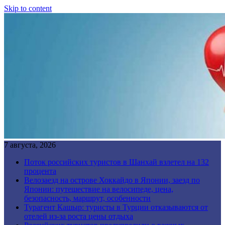
Skip to content
7 августа, 2026
Поток российских туристов в Шанхай взлетел на 132
процента
Велозаезд на острове Хоккайдо в Японии, заезд по
Японии: путешествие на велосипеде, цена,
безопасность, маршрут, особенности
Турагент Кашыр: туристы в Турции отказываются от
отелей из-за роста цены отдыха