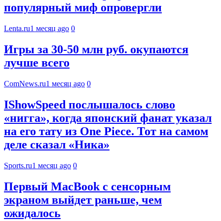
популярный миф опровергли
Lenta.ru
1 месяц ago
0
Игры за 30-50 млн руб. окупаются
лучше всего
ComNews.ru
1 месяц ago
0
IShowSpeed послышалось слово
«нигга», когда японский фанат указал
на его тату из One Piece. Тот на самом
деле сказал «Ника»
Sports.ru
1 месяц ago
0
Первый MacBook с сенсорным
экраном выйдет раньше, чем
ожидалось