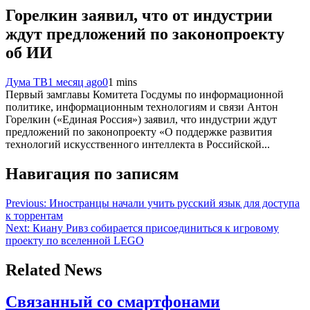
Горелкин заявил, что от индустрии
ждут предложений по законопроекту
об ИИ
Дума ТВ
1 месяц ago
0
1 mins
Первый замглавы Комитета Госдумы по информационной
политике, информационным технологиям и связи Антон
Горелкин («Единая Россия») заявил, что индустрии ждут
предложений по законопроекту «О поддержке развития
технологий искусственного интеллекта в Российской...
Навигация по записям
Previous:
Иностранцы начали учить русский язык для доступа
к торрентам
Next:
Киану Ривз собирается присоединиться к игровому
проекту по вселенной LEGO
Related News
Связанный со смартфонами