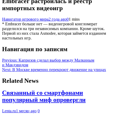
Embracer растроилась и реестр
импортных видеоигр
Навигатор игрового мира
2 года ago
0
1 mins
* Embracer больше нет — видеоигровой конгломерат
разделился на три независимых компании. Кроме шуток.
Первой из них стала Asmodee, которая займется изданием
настольных игр.
Навигация по записям
Previous:
Капризов сделал выбор между Малкиным
и Макдэвидом
Next:
В Москве временно перекроют движение на улицах
Related News
Связанный со смартфонами
популярный миф опровергли
Lenta.ru
1 месяц ago
0