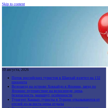
Skip to content
10 августа, 2026
Поток российских туристов в Шанхай взлетел на 132
процента
Велозаезд на острове Хоккайдо в Японии, заезд по
Японии: путешествие на велосипеде, цена,
безопасность, маршрут, особенности
Турагент Кашыр: туристы в Турции отказываются от
отелей из-за роста цены отдыха