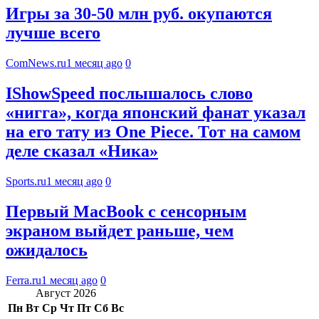
Игры за 30-50 млн руб. окупаются
лучше всего
ComNews.ru
1 месяц ago
0
IShowSpeed послышалось слово
«нигга», когда японский фанат указал
на его тату из One Piece. Тот на самом
деле сказал «Ника»
Sports.ru
1 месяц ago
0
Первый MacBook с сенсорным
экраном выйдет раньше, чем
ожидалось
Ferra.ru
1 месяц ago
0
Август 2026
Пн
Вт
Ср
Чт
Пт
Сб
Вс