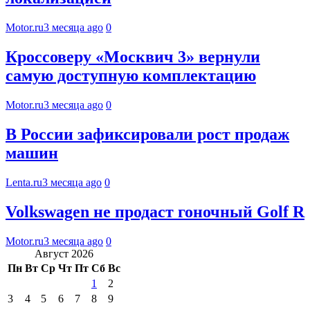
Motor.ru
3 месяца ago
0
Кроссоверу «Москвич 3» вернули
самую доступную комплектацию
Motor.ru
3 месяца ago
0
В России зафиксировали рост продаж
машин
Lenta.ru
3 месяца ago
0
Volkswagen не продаст гоночный Golf R
Motor.ru
3 месяца ago
0
Август 2026
Пн
Вт
Ср
Чт
Пт
Сб
Вс
1
2
3
4
5
6
7
8
9