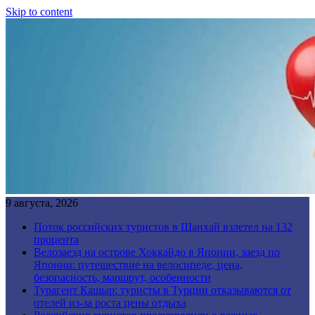
Skip to content
9 августа, 2026
Поток российских туристов в Шанхай взлетел на 132
процента
Велозаезд на острове Хоккайдо в Японии, заезд по
Японии: путешествие на велосипеде, цена,
безопасность, маршрут, особенности
Турагент Кашыр: туристы в Турции отказываются от
отелей из-за роста цены отдыха