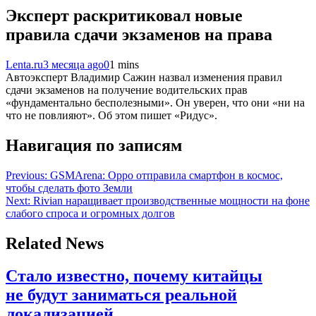
Эксперт раскритиковал новые
правила сдачи экзаменов на права
Lenta.ru
3 месяца ago
0
1 mins
Автоэксперт Владимир Сажин назвал изменения правил
сдачи экзаменов на получение водительских прав
«фундаментально бесполезными». Он уверен, что они «ни на
что не повлияют». Об этом пишет «Ридус».
Навигация по записям
Previous:
GSMArena: Oppo отправила смартфон в космос,
чтобы сделать фото Земли
Next:
Rivian наращивает производственные мощности на фоне
слабого спроса и огромных долгов
Related News
Стало известно, почему китайцы
не будут заниматься реальной
локализацией