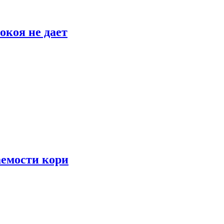
окоя не дает
аемости кори