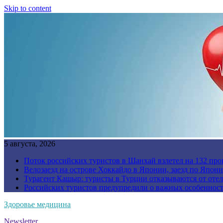
Skip to content
5 августа, 2026
Поток российских туристов в Шанхай взлетел на 132 про
Велозаезд на острове Хоккайдо в Японии, заезд по Япони
Турагент Кашыр: туристы в Турции отказываются от отел
Российских туристов предупредили о важных особенност
Здоровье медицина
Newsletter