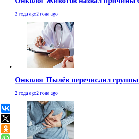
Онколог Животов назвал причины 
2 года ago
2 года ago
Онколог Пылёв перечислил группы
2 года ago
2 года ago