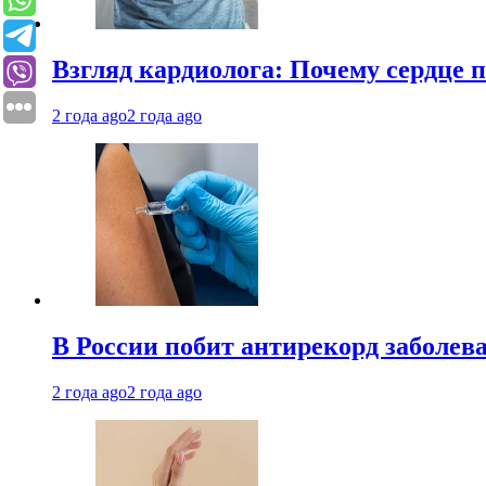
Взгляд кардиолога: Почему сердце п
2 года ago
2 года ago
В России побит антирекорд заболев
2 года ago
2 года ago