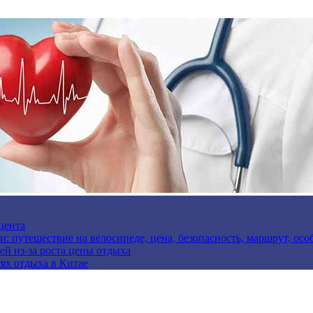
цента
и: путешествие на велосипеде, цена, безопасность, маршрут, ос
ей из-за роста цены отдыха
ях отдыха в Китае