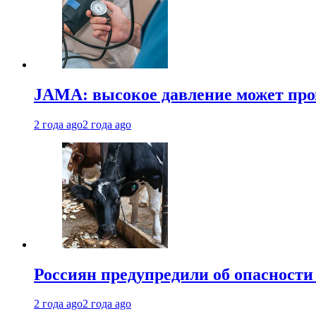
JAMA: высокое давление может про
2 года ago
2 года ago
Россиян предупредили об опасности
2 года ago
2 года ago