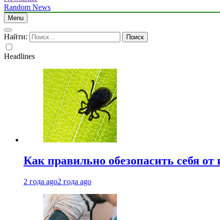
Random News
Menu
Найти:
Headlines
Как правильно обезопасить себя от
2 года ago
2 года ago