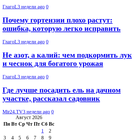
ГлагоL
3 недели ago
0
Почему гортензии плохо растут:
ошибка, которую легко исправить
ГлагоL
3 недели ago
0
Не азот, а калий: чем подкормить лук
и чеснок для богатого урожая
ГлагоL
3 недели ago
0
Где лучше посадить ель на дачном
участке, рассказал садовник
Mir24.TV
3 недели ago
0
Август 2026
Пн
Вт
Ср
Чт
Пт
Сб
Вс
1
2
3
4
5
6
7
8
9