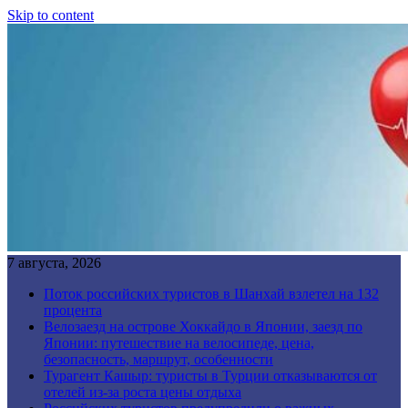
Skip to content
7 августа, 2026
Поток российских туристов в Шанхай взлетел на 132
процента
Велозаезд на острове Хоккайдо в Японии, заезд по
Японии: путешествие на велосипеде, цена,
безопасность, маршрут, особенности
Турагент Кашыр: туристы в Турции отказываются от
отелей из-за роста цены отдыха