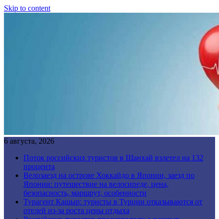
Skip to content
6 августа, 2026
Поток российских туристов в Шанхай взлетел на 132
процента
Велозаезд на острове Хоккайдо в Японии, заезд по
Японии: путешествие на велосипеде, цена,
безопасность, маршрут, особенности
Турагент Кашыр: туристы в Турции отказываются от
отелей из-за роста цены отдыха