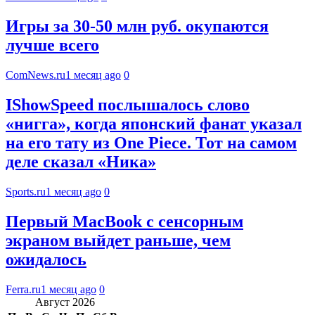
Игры за 30-50 млн руб. окупаются
лучше всего
ComNews.ru
1 месяц ago
0
IShowSpeed послышалось слово
«нигга», когда японский фанат указал
на его тату из One Piece. Тот на самом
деле сказал «Ника»
Sports.ru
1 месяц ago
0
Первый MacBook с сенсорным
экраном выйдет раньше, чем
ожидалось
Ferra.ru
1 месяц ago
0
Август 2026