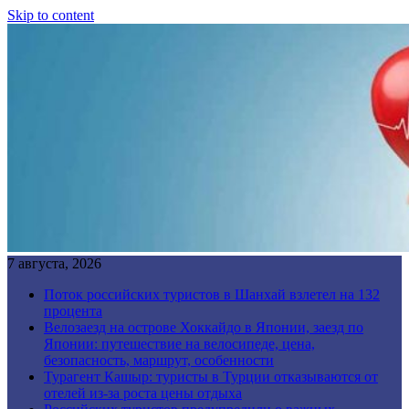
Skip to content
7 августа, 2026
Поток российских туристов в Шанхай взлетел на 132
процента
Велозаезд на острове Хоккайдо в Японии, заезд по
Японии: путешествие на велосипеде, цена,
безопасность, маршрут, особенности
Турагент Кашыр: туристы в Турции отказываются от
отелей из-за роста цены отдыха