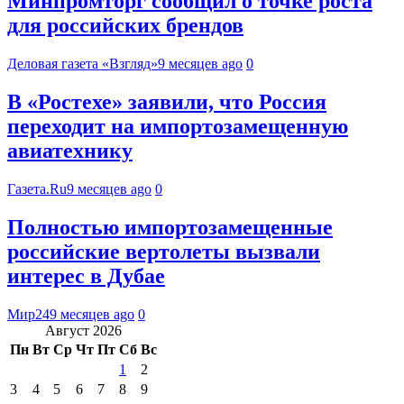
Минпромторг сообщил о точке роста
для российских брендов
Деловая газета «Взгляд»
9 месяцев ago
0
В «Ростехе» заявили, что Россия
переходит на импортозамещенную
авиатехнику
Газета.Ru
9 месяцев ago
0
Полностью импортозамещенные
российские вертолеты вызвали
интерес в Дубае
Мир24
9 месяцев ago
0
Август 2026
Пн
Вт
Ср
Чт
Пт
Сб
Вс
1
2
3
4
5
6
7
8
9