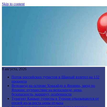
Skip to content
8 августа, 2026
Поток российских туристов в Шанхай взлетел на 132
процента
Велозаезд на острове Хоккайдо в Японии, заезд по
Японии: путешествие на велосипеде, цена,
безопасность, маршрут, особенности
Турагент Кашыр: туристы в Турции отказываются от
отелей из-за роста цены отдыха