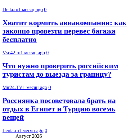
Deita.ru
1 месяц ago
0
Хватит кормить авиакомпании: как
законно провезти перевес багажа
бесплатно
Vse42.ru
1 месяц ago
0
Что нужно проверить российским
туристам до выезда за границу?
Mir24.TV
1 месяц ago
0
Россиянка посоветовала брать на
отдых в Египет и Турцию восемь
вещей
Lenta.ru
1 месяц ago
0
Август 2026