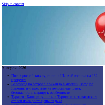
Skip to content
9 августа, 2026
Поток российских туристов в Шанхай взлетел на 132
процента
Велозаезд на острове Хоккайдо в Японии, заезд по
Японии: путешествие на велосипеде, цена,
безопасность, маршрут, особенности
Турагент Кашыр: туристы в Турции отказываются от
отелей из-за роста цены отдыха