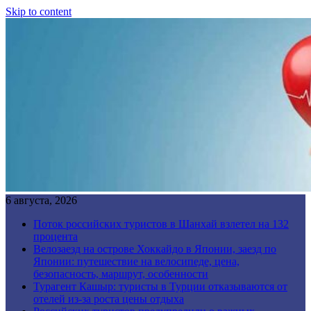
Skip to content
6 августа, 2026
Поток российских туристов в Шанхай взлетел на 132
процента
Велозаезд на острове Хоккайдо в Японии, заезд по
Японии: путешествие на велосипеде, цена,
безопасность, маршрут, особенности
Турагент Кашыр: туристы в Турции отказываются от
отелей из-за роста цены отдыха