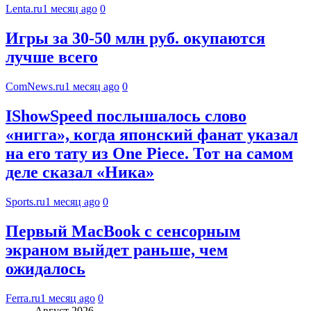
Lenta.ru
1 месяц ago
0
Игры за 30-50 млн руб. окупаются
лучше всего
ComNews.ru
1 месяц ago
0
IShowSpeed послышалось слово
«нигга», когда японский фанат указал
на его тату из One Piece. Тот на самом
деле сказал «Ника»
Sports.ru
1 месяц ago
0
Первый MacBook с сенсорным
экраном выйдет раньше, чем
ожидалось
Ferra.ru
1 месяц ago
0
Август 2026