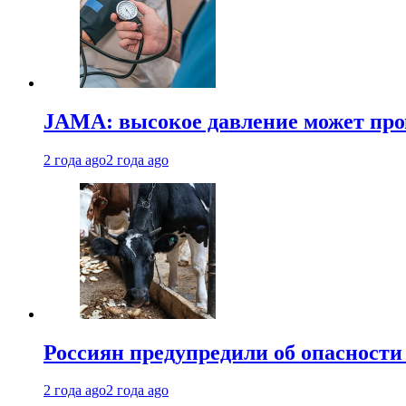
JAMA: высокое давление может про
2 года ago
2 года ago
Россиян предупредили об опасности
2 года ago
2 года ago