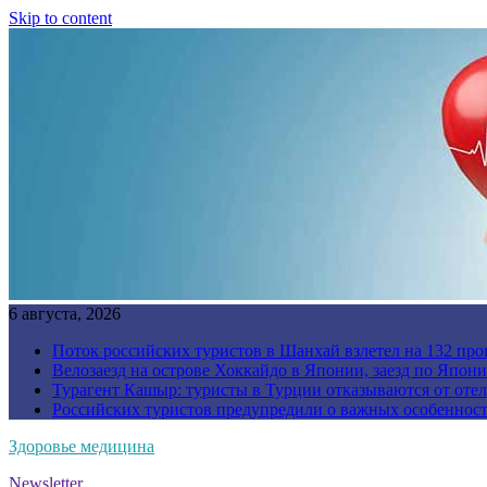
Skip to content
6 августа, 2026
Поток российских туристов в Шанхай взлетел на 132 про
Велозаезд на острове Хоккайдо в Японии, заезд по Япони
Турагент Кашыр: туристы в Турции отказываются от отел
Российских туристов предупредили о важных особенност
Здоровье медицина
Newsletter