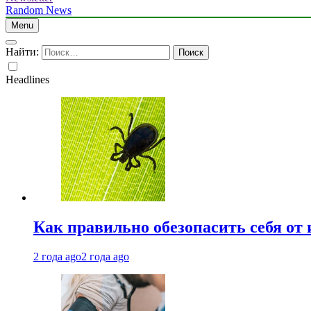
Random News
Menu
Найти:
Headlines
Как правильно обезопасить себя от
2 года ago
2 года ago