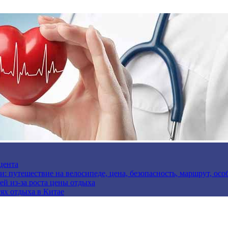
цента
и: путешествие на велосипеде, цена, безопасность, маршрут, ос
ей из-за роста цены отдыха
ях отдыха в Китае