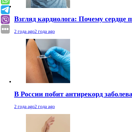
Взгляд кардиолога: Почему сердце п
2 года ago
2 года ago
В России побит антирекорд заболев
2 года ago
2 года ago