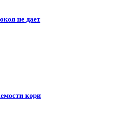
окоя не дает
аемости кори