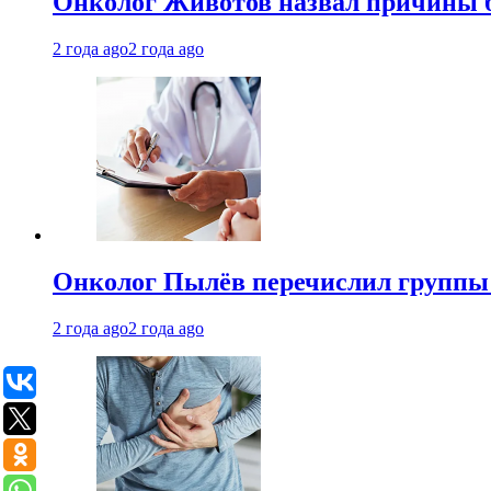
Онколог Животов назвал причины 
2 года ago
2 года ago
Онколог Пылёв перечислил группы
2 года ago
2 года ago