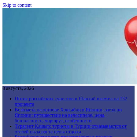
Skip to content
8 августа, 2026
Поток российских туристов в Шанхай взлетел на 132
процента
Велозаезд на острове Хоккайдо в Японии, заезд по
Японии: путешествие на велосипеде, цена,
безопасность, маршрут, особенности
Турагент Кашыр: туристы в Турции отказываются от
отелей из-за роста цены отдыха