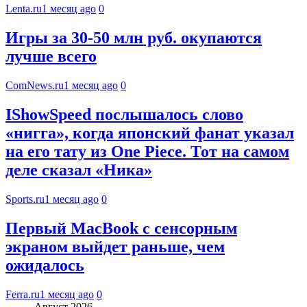
Lenta.ru
1 месяц ago
0
Игры за 30-50 млн руб. окупаются
лучше всего
ComNews.ru
1 месяц ago
0
IShowSpeed послышалось слово
«нигга», когда японский фанат указал
на его тату из One Piece. Тот на самом
деле сказал «Ника»
Sports.ru
1 месяц ago
0
Первый MacBook с сенсорным
экраном выйдет раньше, чем
ожидалось
Ferra.ru
1 месяц ago
0
Август 2026