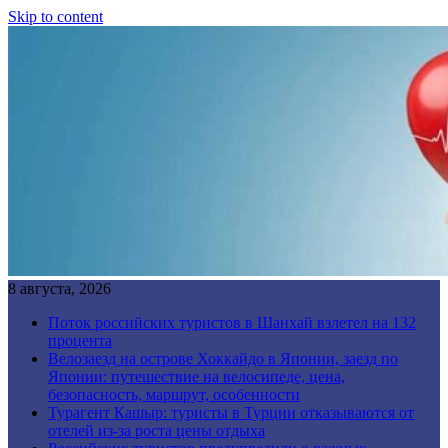
Skip to content
8 августа, 2026
Поток российских туристов в Шанхай взлетел на 132
процента
Велозаезд на острове Хоккайдо в Японии, заезд по
Японии: путешествие на велосипеде, цена,
безопасность, маршрут, особенности
Турагент Кашыр: туристы в Турции отказываются от
отелей из-за роста цены отдыха