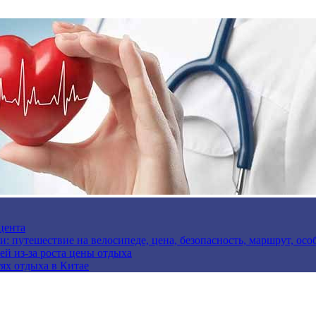
цента
и: путешествие на велосипеде, цена, безопасность, маршрут, ос
ей из-за роста цены отдыха
ях отдыха в Китае