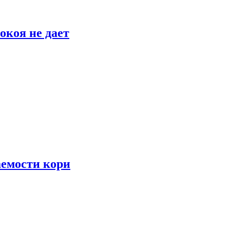
окоя не дает
аемости кори