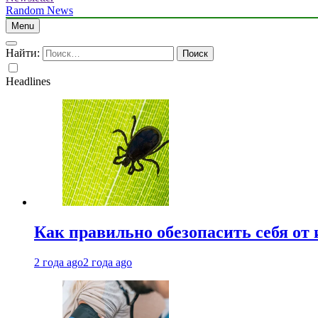
Random News
Menu
Найти:
Headlines
Как правильно обезопасить себя от
2 года ago
2 года ago