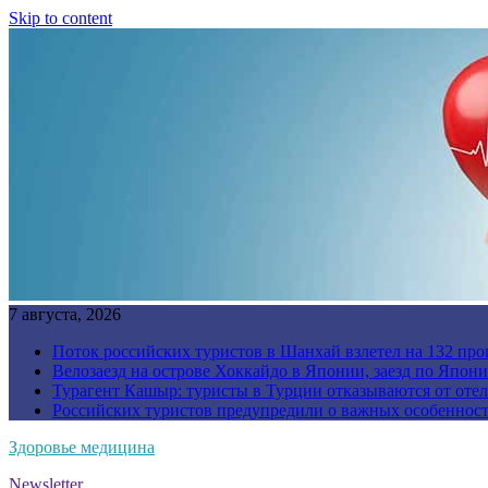
Skip to content
7 августа, 2026
Поток российских туристов в Шанхай взлетел на 132 про
Велозаезд на острове Хоккайдо в Японии, заезд по Япони
Турагент Кашыр: туристы в Турции отказываются от отел
Российских туристов предупредили о важных особенност
Здоровье медицина
Newsletter