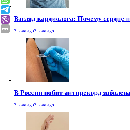
Взгляд кардиолога: Почему сердце п
2 года ago
2 года ago
В России побит антирекорд заболев
2 года ago
2 года ago