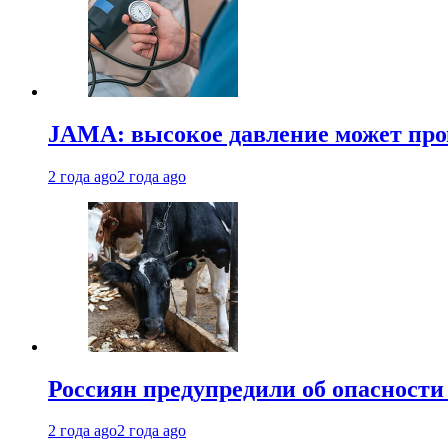
JAMA: высокое давление может про
2 года ago
2 года ago
Россиян предупредили об опасности
2 года ago
2 года ago