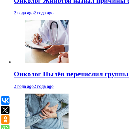
Онколог Животов назвал причины 
2 года ago
2 года ago
Онколог Пылёв перечислил группы
2 года ago
2 года ago