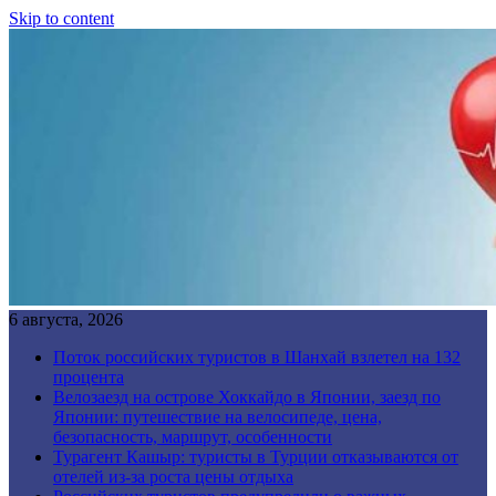
Skip to content
6 августа, 2026
Поток российских туристов в Шанхай взлетел на 132
процента
Велозаезд на острове Хоккайдо в Японии, заезд по
Японии: путешествие на велосипеде, цена,
безопасность, маршрут, особенности
Турагент Кашыр: туристы в Турции отказываются от
отелей из-за роста цены отдыха