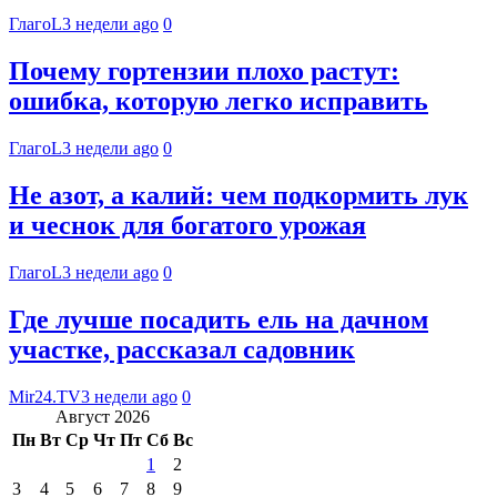
ГлагоL
3 недели ago
0
Почему гортензии плохо растут:
ошибка, которую легко исправить
ГлагоL
3 недели ago
0
Не азот, а калий: чем подкормить лук
и чеснок для богатого урожая
ГлагоL
3 недели ago
0
Где лучше посадить ель на дачном
участке, рассказал садовник
Mir24.TV
3 недели ago
0
Август 2026
Пн
Вт
Ср
Чт
Пт
Сб
Вс
1
2
3
4
5
6
7
8
9