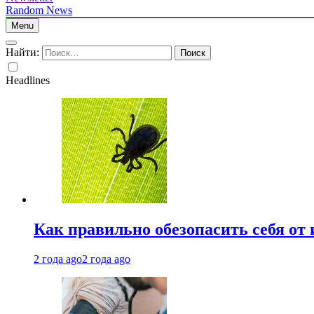
Random News
Menu
Найти:
Headlines
Как правильно обезопасить себя от
2 года ago
2 года ago