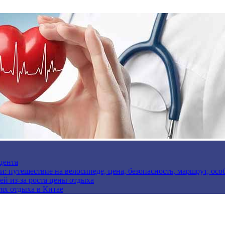
цента
и: путешествие на велосипеде, цена, безопасность, маршрут, ос
ей из-за роста цены отдыха
ях отдыха в Китае