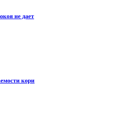
окоя не дает
аемости кори