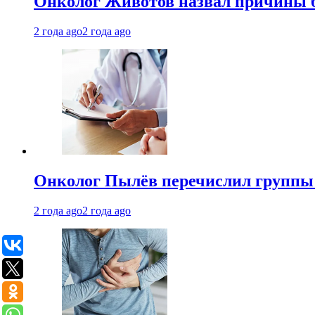
Онколог Животов назвал причины 
2 года ago
2 года ago
Онколог Пылёв перечислил группы
2 года ago
2 года ago