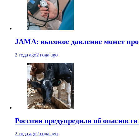
JAMA: высокое давление может про
2 года ago
2 года ago
Россиян предупредили об опасности
2 года ago
2 года ago