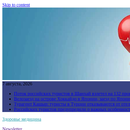
Skip to content
7 августа, 2026
Поток российских туристов в Шанхай взлетел на 132 про
Велозаезд на острове Хоккайдо в Японии, заезд по Япони
Турагент Кашыр: туристы в Турции отказываются от отел
Российских туристов предупредили о важных особенност
Здоровье медицина
Newsletter