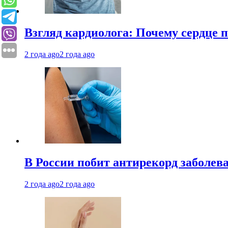
Взгляд кардиолога: Почему сердце п
2 года ago
2 года ago
В России побит антирекорд заболев
2 года ago
2 года ago