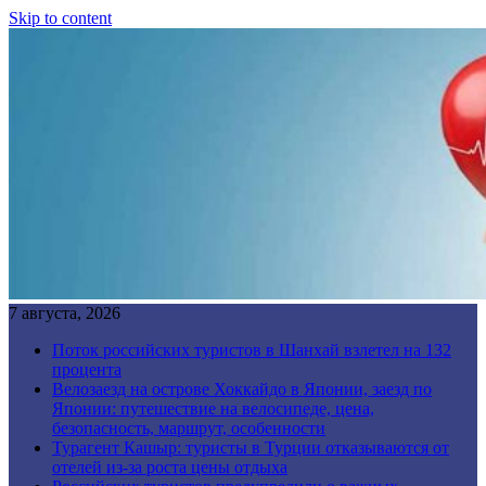
Skip to content
7 августа, 2026
Поток российских туристов в Шанхай взлетел на 132
процента
Велозаезд на острове Хоккайдо в Японии, заезд по
Японии: путешествие на велосипеде, цена,
безопасность, маршрут, особенности
Турагент Кашыр: туристы в Турции отказываются от
отелей из-за роста цены отдыха