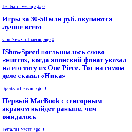
Lenta.ru
1 месяц ago
0
Игры за 30-50 млн руб. окупаются
лучше всего
ComNews.ru
1 месяц ago
0
IShowSpeed послышалось слово
«нигга», когда японский фанат указал
на его тату из One Piece. Тот на самом
деле сказал «Ника»
Sports.ru
1 месяц ago
0
Первый MacBook с сенсорным
экраном выйдет раньше, чем
ожидалось
Ferra.ru
1 месяц ago
0