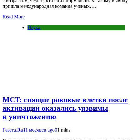
с возрастом, чем те, кто спит нормально. К такому выводу
пришла международная команда ученых….
Read More
Наука
MCT: спящие раковые клетки после
активации оказались уязвимы
к уничтожению
Газета.Ru
11 месяцев ago
0
1 mins