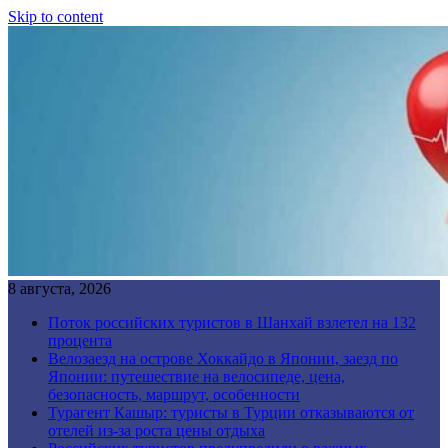
Skip to content
8 августа, 2026
Поток российских туристов в Шанхай взлетел на 132
процента
Велозаезд на острове Хоккайдо в Японии, заезд по
Японии: путешествие на велосипеде, цена,
безопасность, маршрут, особенности
Турагент Кашыр: туристы в Турции отказываются от
отелей из-за роста цены отдыха