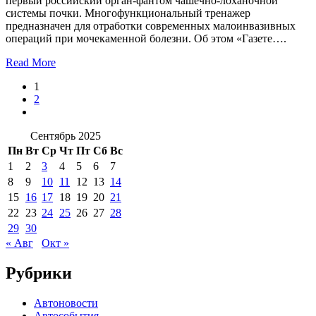
первый российский орган-фантом чашечно-лоханочной
системы почки. Многофункциональный тренажер
предназначен для отработки современных малоинвазивных
операций при мочекаменной болезни. Об этом «Газете….
Read More
1
2
Сентябрь 2025
Пн
Вт
Ср
Чт
Пт
Сб
Вс
1
2
3
4
5
6
7
8
9
10
11
12
13
14
15
16
17
18
19
20
21
22
23
24
25
26
27
28
29
30
« Авг
Окт »
Рубрики
Автоновости
Автособытия