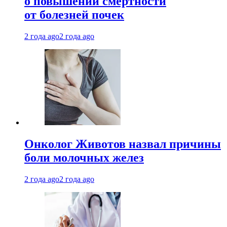
о повышении смертности
от болезней почек
2 года ago
2 года ago
Онколог Животов назвал причины
боли молочных желез
2 года ago
2 года ago