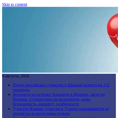
Skip to content
8 августа, 2026
Поток российских туристов в Шанхай взлетел на 132
процента
Велозаезд на острове Хоккайдо в Японии, заезд по
Японии: путешествие на велосипеде, цена,
безопасность, маршрут, особенности
Турагент Кашыр: туристы в Турции отказываются от
отелей из-за роста цены отдыха