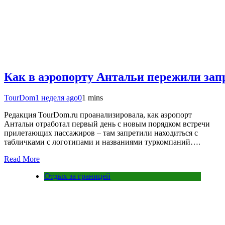
Как в аэропорту Антальи пережили зап
TourDom
1 неделя ago
0
1 mins
Редакция TourDom.ru проанализировала, как аэропорт
Антальи отработал первый день с новым порядком встречи
прилетающих пассажиров – там запретили находиться с
табличками с логотипами и названиями туркомпаний….
Read More
Отдых за границей