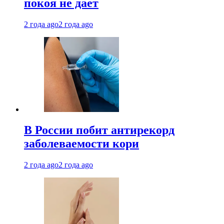
покоя не дает
2 года ago
2 года ago
В России побит антирекорд
заболеваемости кори
2 года ago
2 года ago